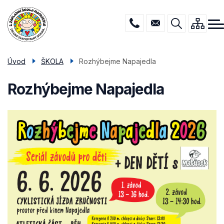
Menu
Přejít
ŠKOLA
navigace
k
hlavnímu
DRUŽINA
obsahu
JÍDELNA
Úvod
ŠKOLA
Rozhýbejme Napajedla
PORADENSTVÍ
Rozhýbejme Napajedla
POVINNÉ INFO
KONTAKTY