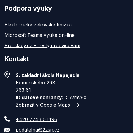
Podpora výuky
Elektronická žákovská knížka
Microsoft Teams výuka on-line
Pro školy.cz - Testy,procvičování
Kontakt
2. základní škola Napajedla
Komenského 298
763 61
ID datové schránky
55vmv8x
Zobrazit v Google Maps
+420 774 601 196
podatelna@2zsn.cz