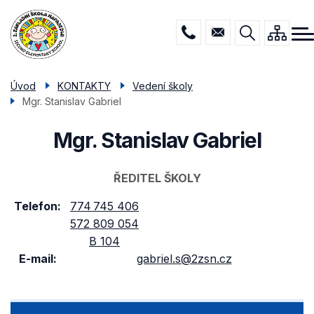
Menu
Přejít
ŠKOLA
navigace
k
hlavnímu
DRUŽINA
obsahu
JÍDELNA
Úvod
KONTAKTY
Vedení školy
Mgr. Stanislav Gabriel
PORADENSTVÍ
POVINNÉ INFO
Mgr. Stanislav Gabriel
KONTAKTY
ŘEDITEL ŠKOLY
Telefon
774 745 406
572 809 054
B 104
E-mail
gabriel.s@2zsn.cz
KONTAKTY