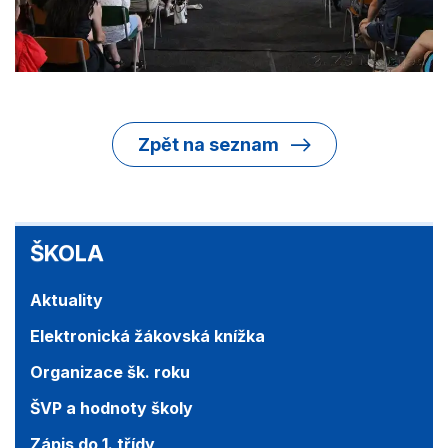
Zpět na seznam
ŠKOLA
ŠKOLA
Aktuality
Elektronická žákovská knížka
Organizace šk. roku
ŠVP a hodnoty školy
Zápis do 1. třídy