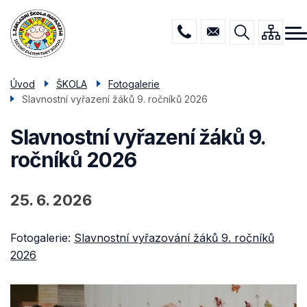
Menu
Přejít
ŠKOLA
navigace
k
hlavnímu
DRUŽINA
obsahu
JÍDELNA
Úvod
ŠKOLA
Fotogalerie
Slavnostní vyřazení žáků 9. ročníků 2026
PORADENSTVÍ
POVINNÉ INFO
Slavnostní vyřazení žáků 9.
ročníků 2026
KONTAKTY
25. 6. 2026
Fotogalerie:
Slavnostní vyřazování žáků 9. ročníků
2026