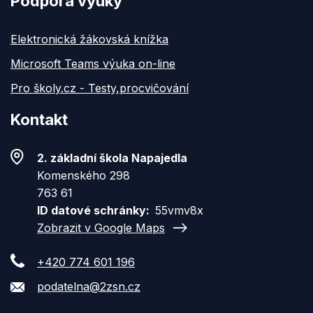
Podpora výuky
Elektronická žákovská knížka
Microsoft Teams výuka on-line
Pro školy.cz - Testy,procvičování
Kontakt
2. základní škola Napajedla
Komenského 298
763 61
ID datové schránky
55vmv8x
Zobrazit v Google Maps
+420 774 601 196
podatelna@2zsn.cz