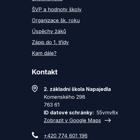
ŠVP a hodnoty školy
Organizace šk. roku
Úspěchy žáků
Zápis do 1. třídy
Kam dále?
Kontakt
2. základní škola Napajedla
Komenského 298
763 61
ID datové schránky
55vmv8x
Zobrazit v Google Maps
+420 774 601 196