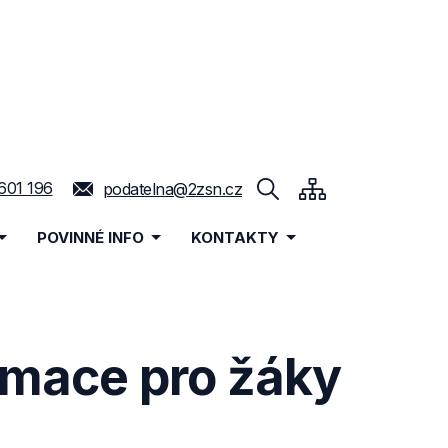
601 196
podatelna@2zsn.cz
POVINNÉ INFO
KONTAKTY
rmace pro žáky