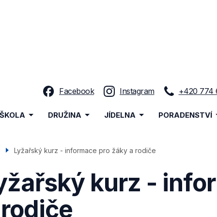
dla,
Facebook
Instagram
+420 774 
enu
ŠKOLA
DRUŽINA
JÍDELNA
PORADENSTVÍ
avigace
Lyžařský kurz - informace pro žáky a rodiče
yžařský kurz - info
 rodiče