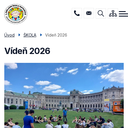
Menu
Přejít
ŠKOLA
navigace
k
hlavnímu
DRUŽINA
obsahu
JÍDELNA
Úvod
ŠKOLA
Vídeň 2026
PORADENSTVÍ
Vídeň 2026
POVINNÉ INFO
KONTAKTY