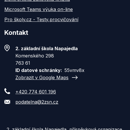
Microsoft Teams výuka on-line
Pro školy.cz - Testy,procvičování
Kontakt
2. základní škola Napajedla
Komenského 298
763 61
ID datové schránky
55vmv8x
Zobrazit v Google Maps
+420 774 601 196
podatelna@2zsn.cz
2. základní škola Napajedla, příspěvková organizace,